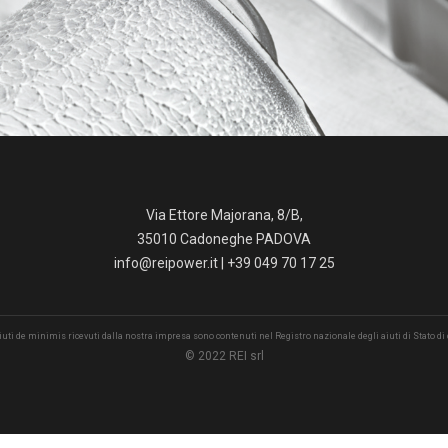
Via Ettore Majorana, 8/B,
35010 Cadoneghe PADOVA
info@reipower.it
| +39 049 70 17 25
 aiuti de minimis ricevuti dalla nostra impresa sono contenuti nel Registro nazionale degli aiuti di Stato di cu
© 2022 REI srl