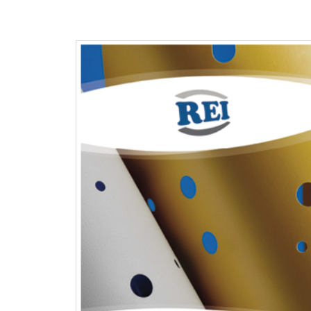
REI Advanced Materials catalo
04-22
download